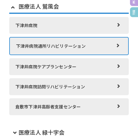
介護老人保健施設 サンライフ倉敷
医療法人 鷲風会
健診
水島第一病院健康管理センター
サンライフクリニック
下津井病院
水島訪問看護ステーション
介護付有料老人ホーム さんらいふ
下津井病院通所リハビリテーション
水島訪問看護リハビリテーション
看護小規模多機能ホーム さんらいふ 生坂
下津井病院ケアプランセンター
水島第一病院通所リハビリテーション
看護小規模多機能ホーム さんらいふ 三田 さてらい
下津井病院訪問リハビリテーション
と
水島第一病院ケアプランセンター
倉敷市下津井高齢者支援センター
小規模多機能ホーム さんらいふ 下庄
小規模多機能ホーム さんらいふ 早島
医療法人 緑十字会