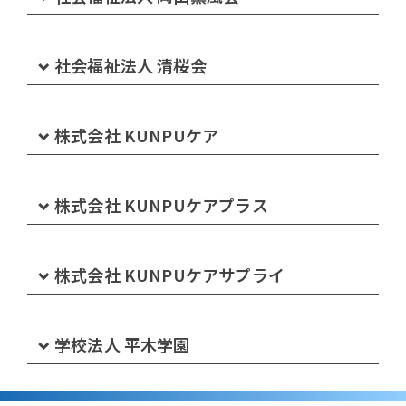
介護付有料老人ホーム みどりの郷 神田
グループホームみどりの家連島中央
通所介護事業所 さん・じむ 下庄
ケアハウスやすらぎ
訪問看護ステーションくじば さてらいと里庄
特別養護老人ホーム プルミエ岡山
社会福祉法人 清桜会
介護付有料老人ホーム みどりの郷 西之浦
通所介護事業所 さん・じむ 生坂
ショートステイみどりの丘
訪問看護リハビリテーションくじば
ショートステイ プルミエ岡山
特別養護老人ホーム あさひ園
株式会社 KUNPUケア
介護付有料老人ホーム みどりの郷 東塚
サンライフ倉敷 ケアプランセンター
くじば苑通所リハビリテーション
デイサービスセンター プルミエのじむ
ショートステイ あさひ園
グループホームみどりの家 下の町
看護小規模多機能ホーム みどりのけあ 笹沖
株式会社 KUNPUケアプラス
倉敷市倉敷北高齢者支援センター
デイサービスくじば
プルミエ岡山ケアプランセンター
デイサービスセンター あさひ園
グループホームみどりの家 本荘
小規模多機能ホーム みどりのけあ 連島
デイサービスセンターぷらすのじむ 沙美
県営住宅中庄団地シルバーハウジング
株式会社 KUNPUケアサプライ
ケアプランセンターくじば
ケアハウス アミティ瀬戸内
ヘルパーステーションあさひ園
住宅型有料老人ホームKUNPUケアリビング 福田
小規模多機能ホーム みどりのけあ 水島
KUNPUケアプラスデイサービスセンター
株式会社KUNPUケアサプライ
学校法人 平木学園
プルミエ福祉タクシー
あさひ園ケアプランセンター
住宅型有料老人ホームKUNPUケアリビング 東塚
小規模多機能ホーム みどりのけあ 鶴の浦
デイサービスセンターぷらすのじむ 真備
KURAFUKUキャリアカレッジ