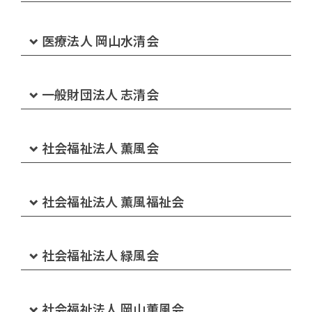
グループホーム ひまわりの家 下庄
笠岡中央病院
医療法人 岡山水清会
グループホーム ひまわりの家 三田
北木島診療所
岡山水清会病院
一般財団法人 志清会
ヘルパーステーション サンライフ倉敷
介護医療院 くじば苑
岡山水清会病院通所リハビリテーション
岡山紀念病院
社会福祉法人 薫風会
訪問看護ステーション サンライフ倉敷
ショートステイくじば苑
岡山水清会病院訪問リハビリテーション
岡山紀念病院 介護医療院
特別養護老人ホーム みどり荘
社会福祉法人 薫風福祉会
サンライフ倉敷 訪問リハビリテーション
訪問看護ステーションくじば
岡山水清会病院訪問看護ステーション
岡山紀念病院ケアプランセンター
特別養護老人ホーム みどりの杜
特別養護老人ホーム 太陽の丘
サンライフ倉敷 通所リハビリテーション
社会福祉法人 緑風会
ヘルパーステーションくじば
岡山水清会病院ケアプランセンター
大建診療所
介護付有料老人ホーム みどりの郷 水島
ショートステイ太陽の丘
デイサービスセンター さんらいふ
小規模特別養護老人ホームみどりの丘
訪問看護ステーションくじば さてらいと矢掛
社会福祉法人 岡山薫風会
グループホームきびの里