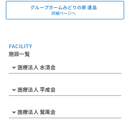
グループホームみどりの家 連島
詳細ページへ
FACILITY
施設一覧
医療法人 水清会
水島第一病院
医療法人 平成会
介護医療院みずいちリハビリ苑
介護老人保健施設 サンライフ倉敷
医療法人 鷲風会
水島第一病院健康管理センター
サンライフクリニック
下津井病院