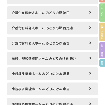
グループホーム ひまわりの家 三田
訪問看護ステーションくじば さてらいと矢掛
グループホームきびの里
グループデータ
介護付有料老人ホーム みどりの郷 神田
ヘルパーステーション サンライフ倉敷
訪問看護ステーションくじば さてらいと里庄
医療・介護相談
介護付有料老人ホーム みどりの郷 西之浦
訪問看護ステーション サンライフ倉敷
訪問看護リハビリテーションくじば
介護付有料老人ホーム みどりの郷 東塚
メディア掲載
サンライフ倉敷 訪問リハビリテーション
くじば苑通所リハビリテーション
看護小規模多機能ホーム みどりのけあ 笹沖
健診
サンライフ倉敷 通所リハビリテーション
デイサービスくじば
小規模多機能ホーム みどりのけあ 連島
デイサービスセンター さんらいふ
ケアプランセンターくじば
小規模多機能ホーム みどりのけあ 水島
通所介護事業所 さん・じむ 下庄
小規模多機能ホーム みどりのけあ 鶴の浦