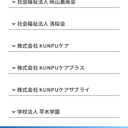
社会福祉法人 岡山薫風会
グループホームみどりの家連島中央
ケアハウスやすらぎ
特別養護老人ホーム プルミエ岡山
社会福祉法人 清桜会
ショートステイみどりの丘
ショートステイ プルミエ岡山
特別養護老人ホーム あさひ園
株式会社 KUNPUケア
デイサービスセンター プルミエのじむ
ショートステイ あさひ園
グループホームみどりの家 下の町
株式会社 KUNPUケアプラス
プルミエ岡山ケアプランセンター
デイサービスセンター あさひ園
グループホームみどりの家 本荘
デイサービスセンターぷらすのじむ 沙美
株式会社 KUNPUケアサプライ
ケアハウス アミティ瀬戸内
ヘルパーステーションあさひ園
住宅型有料老人ホームKUNPUケアリビング 福田
KUNPUケアプラスデイサービスセンター
株式会社KUNPUケアサプライ
学校法人 平木学園
プルミエ福祉タクシー
あさひ園ケアプランセンター
住宅型有料老人ホームKUNPUケアリビング 東塚
デイサービスセンターぷらすのじむ 真備