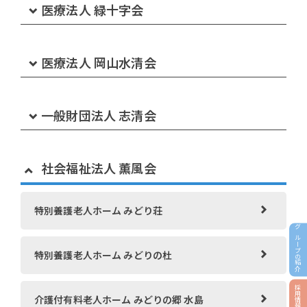
医療法人 緑十字会
水島訪問看護ステーション
介護付有料老人ホーム さんらいふ
下津井病院通所リハビリテーション
笠岡中央病院
医療法人 岡山水清会
水島訪問看護リハビリテーション
看護小規模多機能ホーム さんらいふ 生坂
下津井病院ケアプランセンター
北木島診療所
岡山水清会病院
一般財団法人 志清会
水島第一病院通所リハビリテーション
看護小規模多機能ホーム さんらいふ 三田 さてらい
下津井病院訪問リハビリテーション
と
介護医療院 くじば苑
岡山水清会病院通所リハビリテーション
岡山紀念病院
水島第一病院ケアプランセンター
社会福祉法人 薫風会
倉敷市下津井高齢者支援センター
小規模多機能ホーム さんらいふ 下庄
ショートステイくじば苑
岡山水清会病院訪問リハビリテーション
岡山紀念病院 介護医療院
特別養護老人ホーム みどり荘
小規模多機能ホーム さんらいふ 早島
訪問看護ステーションくじば
グループの紹介
岡山水清会病院訪問看護ステーション
岡山紀念病院ケアプランセンター
特別養護老人ホーム みどりの杜
グループホーム ひまわりの家 下庄
ヘルパーステーションくじば
岡山水清会病院ケアプランセンター
大建診療所
採用情報
介護付有料老人ホーム みどりの郷 水島