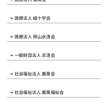
サンライフクリニック
下津井病院
医療法人 緑十字会
介護付有料老人ホーム さんらいふ
下津井病院通所リハビリテーション
笠岡中央病院
医療法人 岡山水清会
看護小規模多機能ホーム さんらいふ 生坂
下津井病院ケアプランセンター
北木島診療所
岡山水清会病院
一般財団法人 志清会
看護小規模多機能ホーム さんらいふ 三田 さてらい
下津井病院訪問リハビリテーション
と
介護医療院 くじば苑
岡山水清会病院通所リハビリテーション
岡山紀念病院
社会福祉法人 薫風会
倉敷市下津井高齢者支援センター
小規模多機能ホーム さんらいふ 下庄
ショートステイくじば苑
岡山水清会病院訪問リハビリテーション
岡山紀念病院 介護医療院
特別養護老人ホーム みどり荘
社会福祉法人 薫風福祉会
小規模多機能ホーム さんらいふ 早島
訪問看護ステーションくじば
岡山水清会病院訪問看護ステーション
岡山紀念病院ケアプランセンター
特別養護老人ホーム みどりの杜
特別養護老人ホーム 太陽の丘