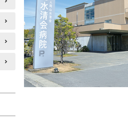
と
と
ン