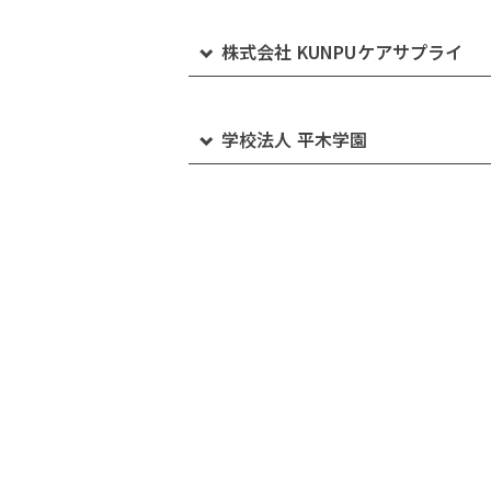
プルミエ岡山ケアプランセンター
デイサービスセンター あさひ園
県営住宅中庄団地シルバーハウジング
グループホームみどりの家 本荘
デイサービスセンターぷらすのじむ 沙
株式会社 KUNPUケアサプライ
小規模多機能ホーム みどりのけあ 連島
ケアハウス アミティ瀬戸内
ヘルパーステーションあさひ園
住宅型有料老人ホームKUNPUケアリビ
KUNPUケアプラスデイサービスセンタ
株式会社KUNPUケアサプライ
グ 福田
学校法人 平木学園
小規模多機能ホーム みどりのけあ 水島
プルミエ福祉タクシー
あさひ園ケアプランセンター
デイサービスセンターぷらすのじむ 真
住宅型有料老人ホームKUNPUケアリビ
KURAFUKUキャリアカレッジ
グ 東塚
小規模多機能ホーム みどりのけあ 鶴の
サービス付き高齢者向け住宅あさひ園
シーサイドリビング勇崎
小規模多機能ホーム みどりのけあ 東塚
シーサイドリビング沙美西
グループホームみどりの家 水島
シーサイドリビング沙美
グループホームみどりの家 連島