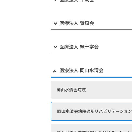
介護医療院みずいちリハビリ苑
介護老人保健施設 サンライフ倉敷
医療法人 鷲風会
水島第一病院健康管理センター
サンライフクリニック
下津井病院
医療法人 緑十字会
水島訪問看護ステーション
介護付有料老人ホーム さんらいふ
下津井病院通所リハビリテーション
笠岡中央病院
医療法人 岡山水清会
水島訪問看護リハビリテーション
看護小規模多機能ホーム さんらいふ 生
下津井病院ケアプランセンター
北木島診療所
岡山水清会病院
水島第一病院通所リハビリテーション
看護小規模多機能ホーム さんらいふ 三
下津井病院訪問リハビリテーション
介護医療院 くじば苑
さてらいと
岡山水清会病院通所リハビリテーショ
水島第一病院ケアプランセンター
倉敷市下津井高齢者支援センター
ショートステイくじば苑
小規模多機能ホーム さんらいふ 下庄