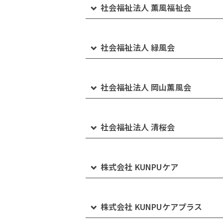
くじば苑通所リハビリテーション
社会福祉法人 薫風福祉会
サンライフ倉敷 通所リハビリテーショ
岡山紀念病院ケアプランセンター
特別養護老人ホーム みどりの杜
デイサービスくじば
特別養護老人ホーム 太陽の丘
社会福祉法人 緑風会
デイサービスセンター さんらいふ
大建診療所
介護付有料老人ホーム みどりの郷 水島
ケアプランセンターくじば
ショートステイ太陽の丘
小規模特別養護老人ホームみどりの丘
社会福祉法人 岡山薫風会
通所介護事業所 さん・じむ 下庄
介護付有料老人ホーム みどりの郷 神田
グループホームみどりの家連島中央
ケアハウスやすらぎ
特別養護老人ホーム プルミエ岡山
通所介護事業所 さん・じむ 生坂
社会福祉法人 清桜会
介護付有料老人ホーム みどりの郷 西之
ショートステイみどりの丘
ショートステイ プルミエ岡山
特別養護老人ホーム あさひ園
サンライフ倉敷 ケアプランセンター
株式会社 KUNPUケア
介護付有料老人ホーム みどりの郷 東塚
デイサービスセンター プルミエのじむ
ショートステイ あさひ園
倉敷市倉敷北高齢者支援センター
グループホームみどりの家 下の町
株式会社 KUNPUケアプラス
看護小規模多機能ホーム みどりのけあ 
沖