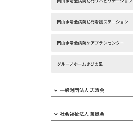
岡山水清会病院訪問リハビリテーション
訪問看護ステーションくじば
小規模多機能ホーム さんらいふ 早島
岡山水清会病院訪問看護ステーション
ヘルパーステーションくじば
グループホーム ひまわりの家 下庄
岡山水清会病院ケアプランセンター
訪問看護ステーションくじば さてらい
グループホーム ひまわりの家 三田
グループホームきびの里
矢掛
ヘルパーステーション サンライフ倉敷
訪問看護ステーションくじば さてらい
一般財団法人 志清会
里庄
訪問看護ステーション サンライフ倉敷
岡山紀念病院
社会福祉法人 薫風会
訪問看護リハビリテーションくじば
サンライフ倉敷 訪問リハビリテーショ
岡山紀念病院 介護医療院
特別養護老人ホーム みどり荘