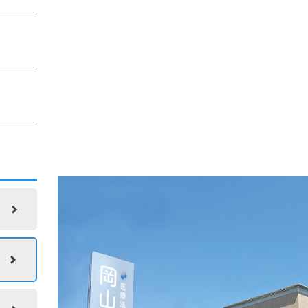
坂
田
ン