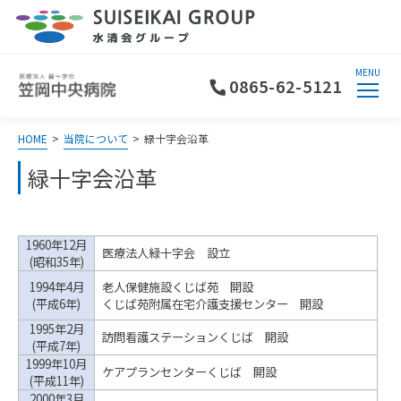
MENU
0865-62-5121
HOME
>
当院について
>
緑十字会沿革
緑十字会沿革
1960年12月
医療法人緑十字会 設立
(昭和35年)
1994年4月
老人保健施設くじば苑 開設
(平成6年)
くじば苑附属在宅介護支援センター 開設
1995年2月
訪問看護ステーションくじば 開設
(平成7年)
1999年10月
ケアプランセンターくじば 開設
(平成11年)
2000年3月