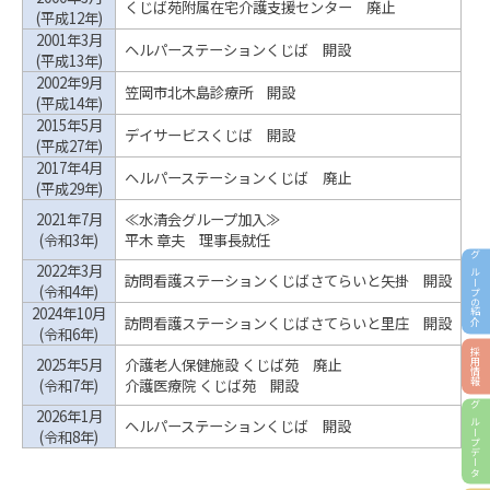
くじば苑附属在宅介護支援センター 廃止
(平成12年)
2001年3月
ヘルパーステーションくじば 開設
(平成13年)
2002年9月
笠岡市北木島診療所 開設
(平成14年)
2015年5月
デイサービスくじば 開設
(平成27年)
2017年4月
ヘルパーステーションくじば 廃止
(平成29年)
2021年7月
≪水清会グループ加入≫
(令和3年)
平木 章夫 理事長就任
グループの紹介
2022年3月
訪問看護ステーションくじばさてらいと矢掛 開設
(令和4年)
2024年10月
訪問看護ステーションくじばさてらいと里庄 開設
(令和6年)
採用情報
2025年5月
介護老人保健施設 くじば苑 廃止
(令和7年)
介護医療院 くじば苑 開設
2026年1月
グループデータ
ヘルパーステーションくじば 開設
(令和8年)