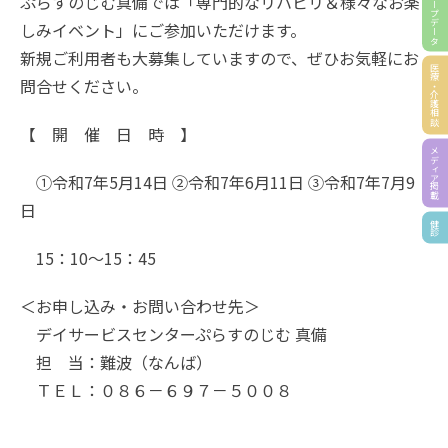
グループデータ
ぷらすのじむ真備では「専門的なリハビリ＆様々なお楽
しみイベント」にご参加いただけます。
新規ご利用者も大募集していますので、ぜひお気軽にお
医療・介護相談
問合せください。
【 開 催 日 時 】
メディア掲載
①令和7年5月14日 ②令和7年6月11日 ③令和7年7月9
日
健診
15：10～15：45
＜お申し込み・お問い合わせ先＞
デイサービスセンターぷらすのじむ 真備
担 当：難波（なんば）
ＴＥＬ：０８６－６９７－５００８